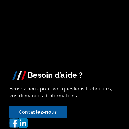
Portes Télescopiques
Portes Tambours
Portes Rondes
Portes Linteria
Portes Étanches
Portes Coupe-feu
Portes Coulissantes
Besoin d’aide ?
Ecrivez nous pour vos questions techniques,
vos demandes d’informations…
Contactez-nous