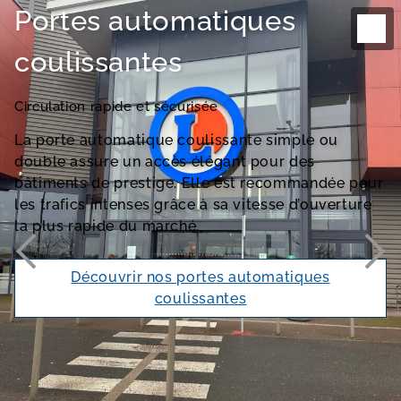
Portes automatiques
coulissantes
Circulation rapide et sécurisée
La porte automatique coulissante simple ou
double assure un accès élégant pour des
bâtiments de prestige. Elle est recommandée pour
les trafics intenses grâce à sa vitesse d’ouverture
la plus rapide du marché.
Découvrir nos portes automatiques
coulissantes