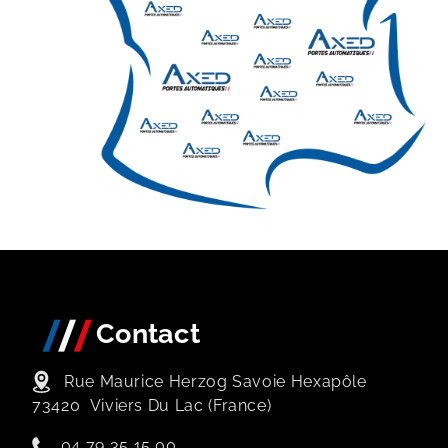
Contact
Rue Maurice Herzog Savoie Hexapôle
73420
Viviers Du Lac (France)
04 79 35 15 00